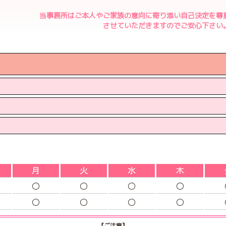
当事務所はご本人やご家族の意向に寄り添い自己決定を尊
させていただきますのでご安心下さい
月
火
水
木
○
○
○
○
○
○
○
○
【ご注意】