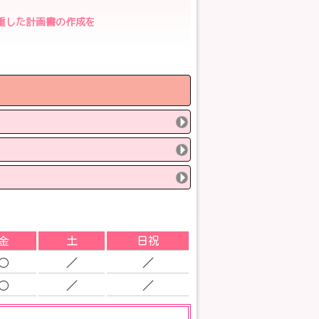
重した計画書の作成を
。
金
土
日祝
○
／
／
○
／
／