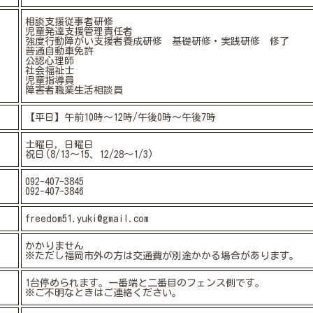
相談支援従事者研修
児童発達支援管理責任者
強度行動障がい支援者養成研修 基礎研修・実践研修 修了
普通自動車免許
公認心理師
社会福祉士
児童指導員
障害者職業生活相談員
【平日】午前10時～12時/午後0時～午後7時
土曜日，日曜日
祝日(8/13～15、12/28～1/3)
092-407-3845
092-407-3846
freedom51.yuki@gmail.com
かかりません
※ただし福岡市外の方は交通費が別途かかる場合があります。
1台停められます。一番端と二番目のフェンス側です。
※ご不明なときはご連絡ください。