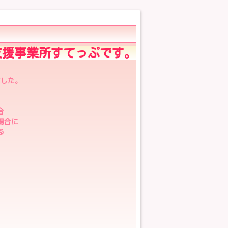
援事業所すてっぷです。
ました。
合
場合に
る
。