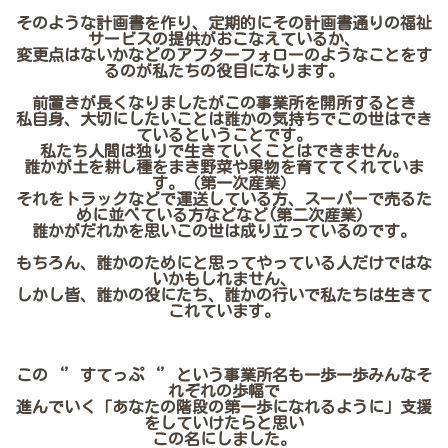
そのような計画書を作り、定期的にその計画書通りの福祉
サービスの提供がおこなえているか、
変更点はないかなどのアフターフォローのようなことをす
るのが私たちの役目になります。
前置きが長くなりましたがこの事業所を開所するとき
私自身、大切にしたいことは誰かの気持ちでこの世はでき
ているということです。
私たち人間は独りで生きていくことはできません。
誰かが土を耕し種をまき野菜や果物を育ててくれていま
す。（第一次産業）
それをトラックなどで運送している方、スーパーで売るた
めに並べている方などなど(第二次産業）
誰かがだれかを思いこの世は成り立っているのです。
もちろん、誰かのためにと思ってやっている人だけではな
いかもしれません、
しかし皆、誰かの役にたち、誰かの行いで私たちは生きて
これています。
この‘’すてっぷ‘’という事業所名も一歩一歩みんなそ
れぞれの歩幅で
進んでいく「あなたの階段の第一歩になれるように」支援
をしていけたらと思い
この名にしました。