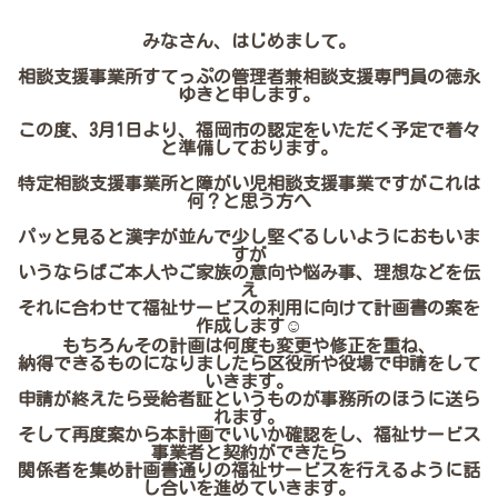
みなさん、はじめまして。
相談支援事業所すてっぷの管理者兼相談支援専門員の徳永
ゆきと申します。
この度、3月1日より、福岡市の認定をいただく予定で着々
と準備しております。
特定相談支援事業所と障がい児相談支援事業ですがこれは
何？と思う方へ
パッと見ると漢字が並んで少し堅ぐるしいようにおもいま
すが
いうならばご本人やご家族の意向や悩み事、理想などを伝
え
それに合わせて福祉サービスの利用に向けて計画書の案を
作成します☺
もちろんその計画は何度も変更や修正を重ね、
納得できるものになりましたら区役所や役場で申請をして
いきます。
申請が終えたら受給者証というものが事務所のほうに送ら
れます。
そして再度案から本計画でいいか確認をし、福祉サービス
事業者と契約ができたら
関係者を集め計画書通りの福祉サービスを行えるように話
し合いを進めていきます。